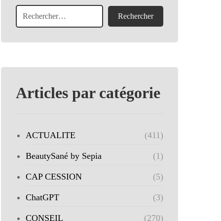
Articles par catégorie
ACTUALITE
(411)
BeautySané by Sepia
(1)
CAP CESSION
(5)
ChatGPT
(3)
CONSEIL
(270)