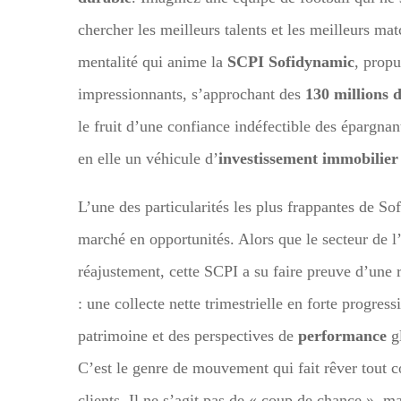
chercher les meilleurs talents et les meilleurs mat
mentalité qui anime la
SCPI Sofidynamic
, propu
impressionnants, s’approchant des
130 millions 
le fruit d’une confiance indéfectible des épargnan
en elle un véhicule d’
investissement immobilier
L’une des particularités les plus frappantes de So
marché en opportunités. Alors que le secteur de l
réajustement, cette SCPI a su faire preuve d’une 
: une collecte nette trimestrielle en forte progres
patrimoine et des perspectives de
performance
gl
C’est le genre de mouvement qui fait rêver tout co
clients. Il ne s’agit pas de « coup de chance », m