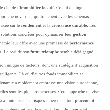
e ciel de l’
immobilier locatif
. Ce qui distingue
approche novatrice, qui tranchent avec les schémas
 axée sur le
rendement
et la
croissance durable
. Les
s solutions concrètes pour dynamiser leur
gestion
ynamic leur offre avec une promesse de
performance
es. Le pari de son
futur triomphe
semble déjà gagné.
on unique de facteurs, dont une stratégie d’acquisition
ntelligente. Là où d’autres fonds immobiliers se
fidynamic a rapidement embrassé une vision européenne,
elles sont les plus prometteuses. Cette approche ne vise
si à mutualiser les risques inhérents à tout
placement
e contenterait pas de jouer à domicile, mais irait