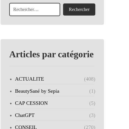
Articles par catégorie
ACTUALITE
(408)
BeautySané by Sepia
(1)
CAP CESSION
(5)
ChatGPT
(3)
CONSEIL
(270)