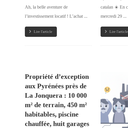
Ah, la belle aventure de
catalan ☀️ En c
l’investissement locatif ! L’achat ...
mercredi 29 ...
Lire l'article
Lire l'article
Propriété d’exception
aux Pyrénées près de
La Jonquera : 10 000
m² de terrain, 450 m²
habitables, piscine
chauffée, huit garages