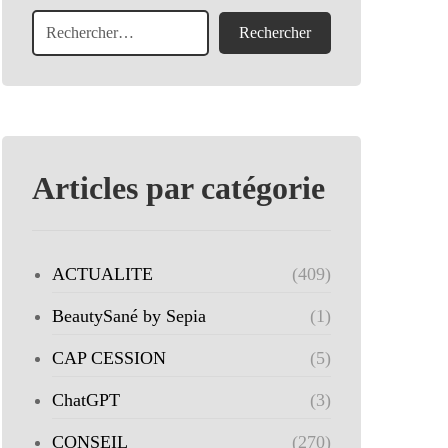
Articles par catégorie
ACTUALITE
(409)
BeautySané by Sepia
(1)
CAP CESSION
(5)
ChatGPT
(3)
CONSEIL
(270)