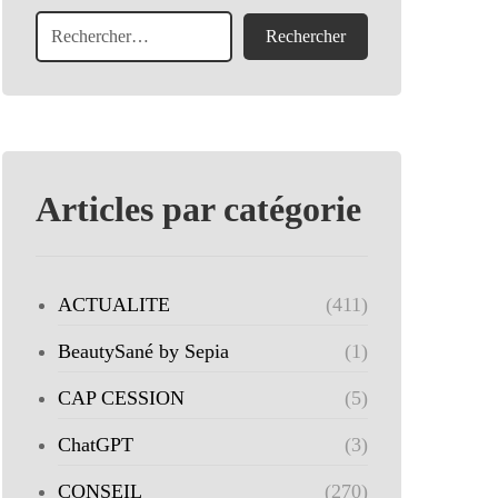
Articles par catégorie
ACTUALITE
(411)
BeautySané by Sepia
(1)
CAP CESSION
(5)
ChatGPT
(3)
CONSEIL
(270)