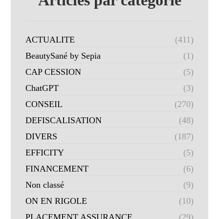
Articles par catégorie
ACTUALITE
(411)
BeautySané by Sepia
(1)
CAP CESSION
(5)
ChatGPT
(3)
CONSEIL
(270)
DEFISCALISATION
(48)
DIVERS
(187)
EFFICITY
(5)
FINANCEMENT
(6)
Non classé
(9)
ON EN RIGOLE
(10)
PLACEMENT ASSURANCE
(29)