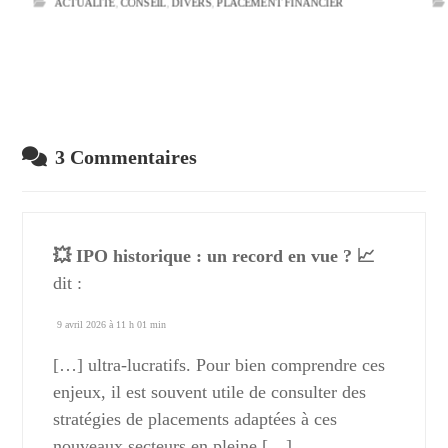
ACTUALITE
,
CONSEIL
,
DIVERS
,
PLACEMENT FINANCIER
3 Commentaires
💥 IPO historique : un record en vue ? 📈
dit :
9 avril 2026 à 11 h 01 min
[…] ultra-lucratifs. Pour bien comprendre ces
enjeux, il est souvent utile de consulter des
stratégies de placements adaptées à ces
nouveaux secteurs en pleine […]