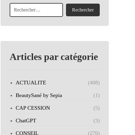
Articles par catégorie
ACTUALITE
(408)
BeautySané by Sepia
(1)
CAP CESSION
(5)
ChatGPT
(3)
CONSEIL
(270)