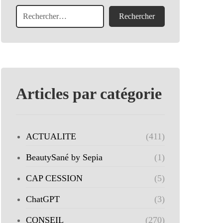
Articles par catégorie
ACTUALITE
(411)
BeautySané by Sepia
(1)
CAP CESSION
(5)
ChatGPT
(3)
CONSEIL
(270)