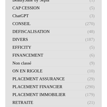
BeautySané by Sepia
(1)
CAP CESSION
(5)
ChatGPT
(3)
CONSEIL
(270)
DEFISCALISATION
(48)
DIVERS
(187)
EFFICITY
(5)
FINANCEMENT
(6)
Non classé
(9)
ON EN RIGOLE
(10)
PLACEMENT ASSURANCE
(29)
PLACEMENT FINANCIER
(290)
PLACEMENT IMMOBILIER
(179)
RETRAITE
(21)