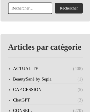
Articles par catégorie
ACTUALITE
(408)
BeautySané by Sepia
(1)
CAP CESSION
(5)
ChatGPT
(3)
CONSEIL
(270)