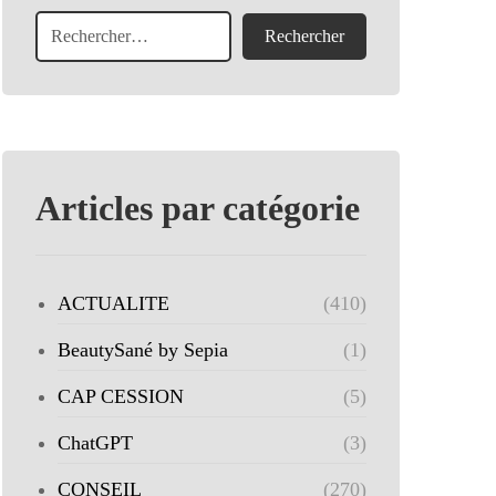
Articles par catégorie
ACTUALITE
(410)
BeautySané by Sepia
(1)
CAP CESSION
(5)
ChatGPT
(3)
CONSEIL
(270)