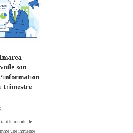
 Imarea
voile son
d’information
e trimestre
6
stant le monde de
comme une immense