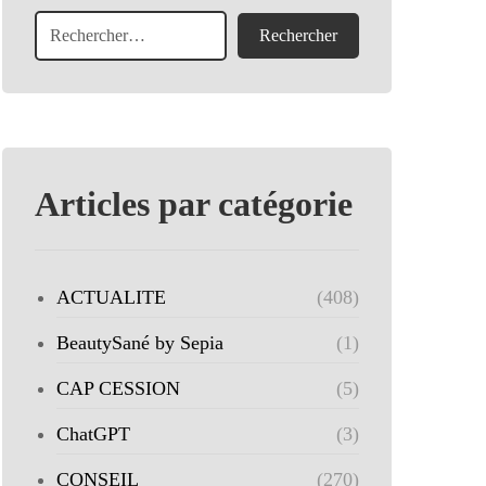
Articles par catégorie
ACTUALITE
(408)
BeautySané by Sepia
(1)
CAP CESSION
(5)
ChatGPT
(3)
CONSEIL
(270)