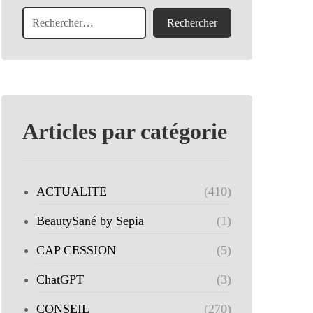
Articles par catégorie
ACTUALITE
(410)
BeautySané by Sepia
(1)
CAP CESSION
(5)
ChatGPT
(3)
CONSEIL
(270)