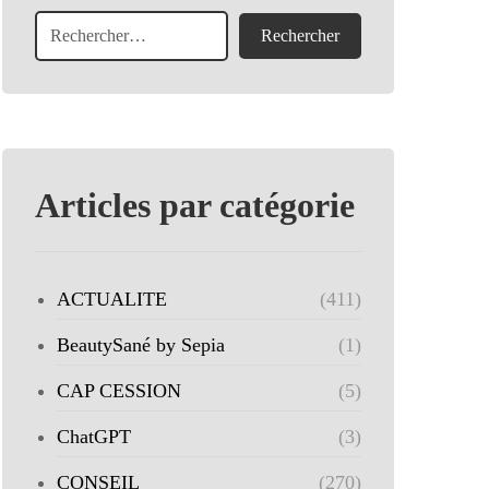
Articles par catégorie
ACTUALITE
(411)
BeautySané by Sepia
(1)
CAP CESSION
(5)
ChatGPT
(3)
CONSEIL
(270)