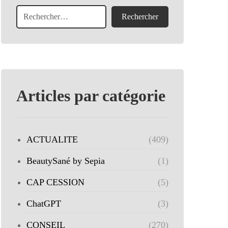
Articles par catégorie
ACTUALITE
(409)
BeautySané by Sepia
(1)
CAP CESSION
(5)
ChatGPT
(3)
CONSEIL
(270)