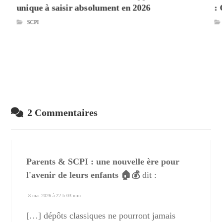
unique à saisir absolument en 2026
:
SCPI
2 Commentaires
Parents & SCPI : une nouvelle ère pour
l'avenir de leurs enfants 🏠💰
dit :
8 mai 2026 à 22 h 03 min
[…] dépôts classiques ne pourront jamais