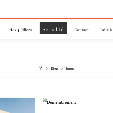
Actualité
Nos 4 Piliers
Contact
Boîte à
Blog
lmnp