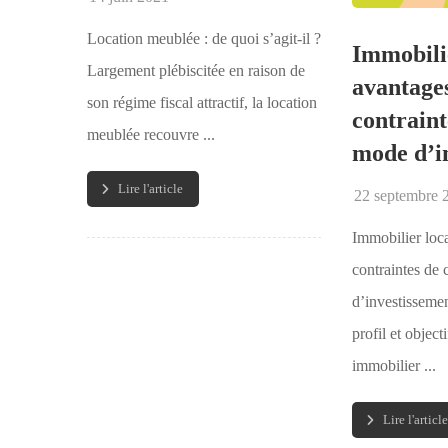
Location meublée : de quoi s’agit-il ?
Immobilie
Largement plébiscitée en raison de
avantages
son régime fiscal attractif, la location
contraint
meublée recouvre ...
mode d’i
Lire l'article
22 septembre 
Immobilier loca
contraintes de
d’investissemen
profil et object
immobilier ...
Lire l'article