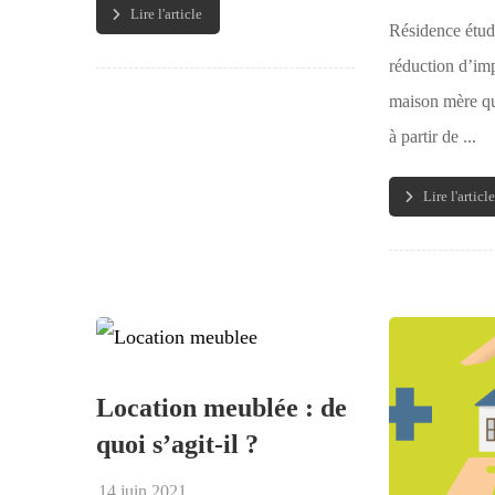
Lire l'article
Résidence étu
réduction d’imp
maison mère qui
à partir de ...
Lire l'article
Location meublée : de
quoi s’agit-il ?
14 juin 2021