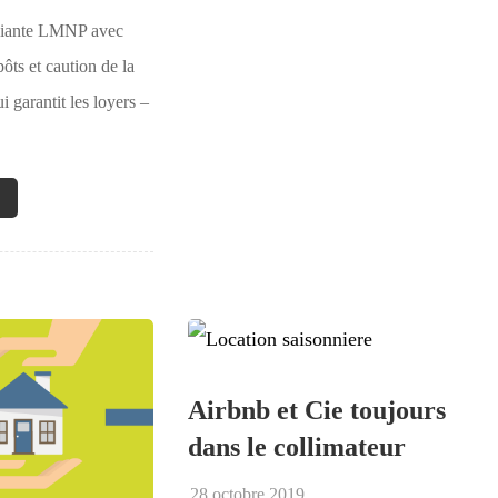
diante LMNP avec
ôts et caution de la
 garantit les loyers –
Airbnb et Cie toujours
dans le collimateur
28 octobre 2019