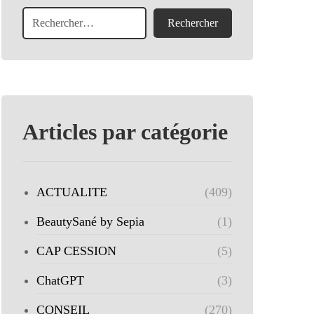
Articles par catégorie
ACTUALITE
(409)
BeautySané by Sepia
(1)
CAP CESSION
(5)
ChatGPT
(3)
CONSEIL
(270)