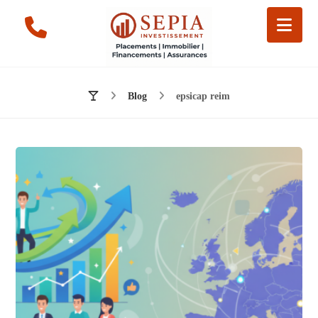
Blog
epsicap reim