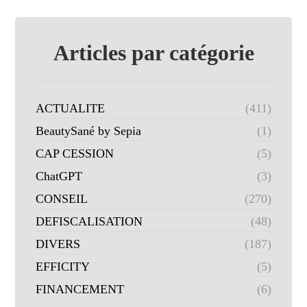
Articles par catégorie
ACTUALITE
(411)
BeautySané by Sepia
(1)
CAP CESSION
(5)
ChatGPT
(3)
CONSEIL
(270)
DEFISCALISATION
(48)
DIVERS
(187)
EFFICITY
(5)
FINANCEMENT
(6)