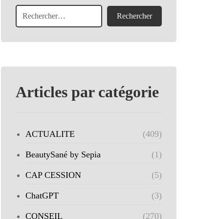
Articles par catégorie
ACTUALITE
(409)
BeautySané by Sepia
(1)
CAP CESSION
(5)
ChatGPT
(3)
CONSEIL
(270)