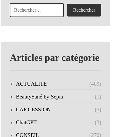
Articles par catégorie
ACTUALITE
(409)
BeautySané by Sepia
(1)
CAP CESSION
(5)
ChatGPT
(3)
CONSEIL
(270)