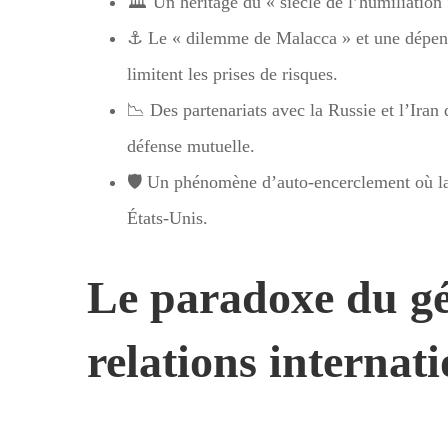
🏛️ Un héritage du « siècle de l’humiliation 
⚓ Le « dilemme de Malacca » et une dépen
limitent les prises de risques.
📉 Des partenariats avec la Russie et l’Iran
défense mutuelle.
🛡️ Un phénomène d’auto-encerclement où la
États-Unis.
Le paradoxe du géa
relations internat