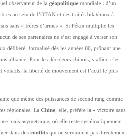
quel observateur de la
géopolitique
mondiale : d’un
bres au sein de l’OTAN et des traités bilatéraux à
is sans « frères d’armes ». Si Pékin multiplie les
ucun de ses partenaires ne s’est engagé à verser son
hoix délibéré, formalisé dès les années 80, prônant une
ns alliance. Pour les décideurs chinois, s’allier, c’est
volatils, la liberté de mouvement est l’actif le plus
ppante que même des puissances de second rang comme
ices régionales. La
Chine
, elle, préfère la « victoire sans
ense mais asymétrique, où elle reste systématiquement
aîner dans des
conflits
qui ne serviraient pas directement