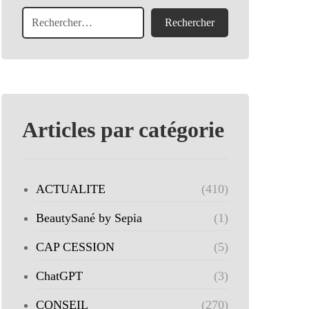
Articles par catégorie
ACTUALITE
(410)
BeautySané by Sepia
(1)
CAP CESSION
(5)
ChatGPT
(3)
CONSEIL
(270)