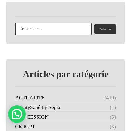
Articles par catégorie
ACTUALITE
(410)
BeautySané by Sepia
(1)
CAP CESSION
(5)
ChatGPT
(3)