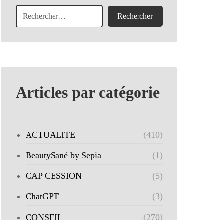
Articles par catégorie
ACTUALITE
(410)
BeautySané by Sepia
(1)
CAP CESSION
(5)
ChatGPT
(3)
CONSEIL
(270)