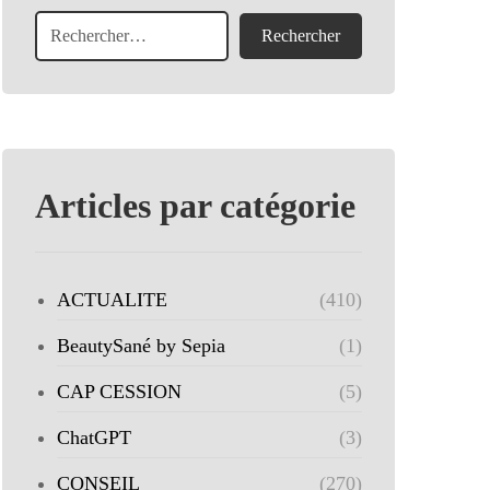
Articles par catégorie
ACTUALITE
(410)
BeautySané by Sepia
(1)
CAP CESSION
(5)
ChatGPT
(3)
CONSEIL
(270)