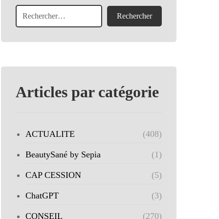
Articles par catégorie
ACTUALITE
(408)
BeautySané by Sepia
(1)
CAP CESSION
(5)
ChatGPT
(3)
CONSEIL
(270)