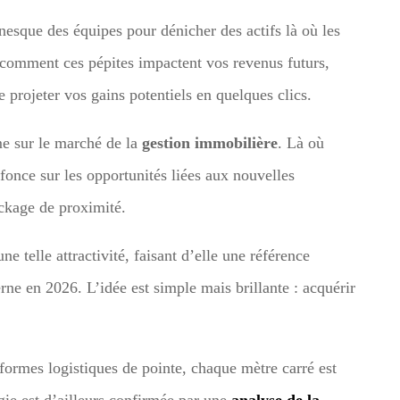
tanesque des équipes pour dénicher des actifs là où les
 comment ces pépites impactent vos revenus futurs,
e projeter vos gains potentiels en quelques clics.
rme sur le marché de la
gestion immobilière
. Là où
fonce sur les opportunités liées aux nouvelles
ckage de proximité.
ne telle attractivité, faisant d’elle une référence
ne en 2026. L’idée est simple mais brillante : acquérir
eformes logistiques de pointe, chaque mètre carré est
égie est d’ailleurs confirmée par une
analyse de la