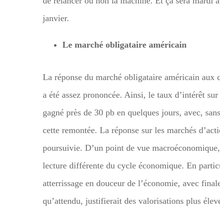
de relancer ou non la machine. Et ça sera mardi av
janvier.
Le marché obligataire américain
La réponse du marché obligataire américain aux c
a été assez prononcée. Ainsi, le taux d’intérêt su
gagné près de 30 pb en quelques jours, avec, sans
cette remontée. La réponse sur les marchés d’actio
poursuivie. D’un point de vue macroéconomique, l
lecture différente du cycle économique. En particu
atterrissage en douceur de l’économie, avec fina
qu’attendu, justifierait des valorisations plus éle