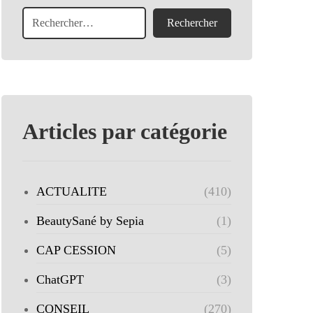
Articles par catégorie
ACTUALITE
(410)
BeautySané by Sepia
(1)
CAP CESSION
(5)
ChatGPT
(3)
CONSEIL
(270)