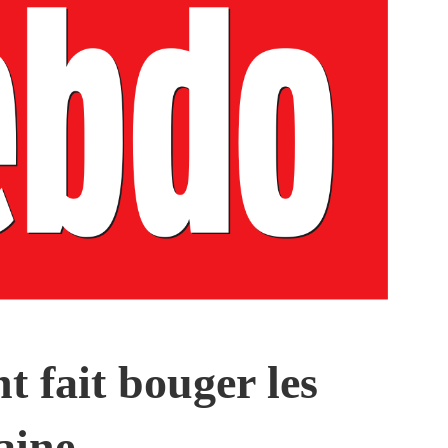
t fait bouger les
aine