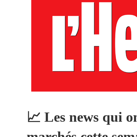
📈 Les news qui on
marchés cette sem