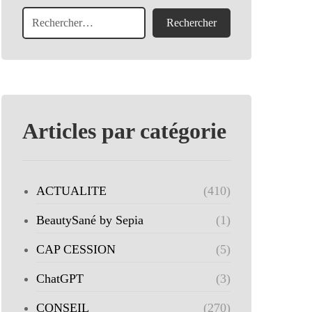
Articles par catégorie
ACTUALITE
(410)
BeautySané by Sepia
(1)
CAP CESSION
(5)
ChatGPT
(3)
CONSEIL
(270)