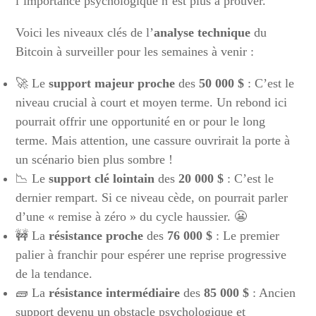
l’importance psychologique n’est plus à prouver.
Voici les niveaux clés de l’
analyse technique
du
Bitcoin à surveiller pour les semaines à venir :
🚀 Le
support majeur proche
des
50 000 $
: C’est le
niveau crucial à court et moyen terme. Un rebond ici
pourrait offrir une opportunité en or pour le long
terme. Mais attention, une cassure ouvrirait la porte à
un scénario bien plus sombre !
📉 Le
support clé lointain
des
20 000 $
: C’est le
dernier rempart. Si ce niveau cède, on pourrait parler
d’une « remise à zéro » du cycle haussier. 😬
🚧 La
résistance proche
des
76 000 $
: Le premier
palier à franchir pour espérer une reprise progressive
de la tendance.
🧱 La
résistance intermédiaire
des
85 000 $
: Ancien
support devenu un obstacle psychologique et