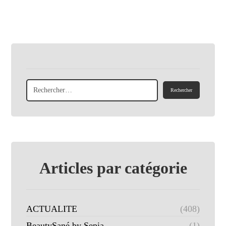
Articles par catégorie
ACTUALITE
(408)
BeautySané by Sepia
(1)