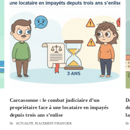
Carcassonne : le combat judiciaire d’un
D
propriétaire face à une locataire en impayés
d
depuis trois ans s’enlise
l
ACTUALITE
,
PLACEMENT FINANCIER