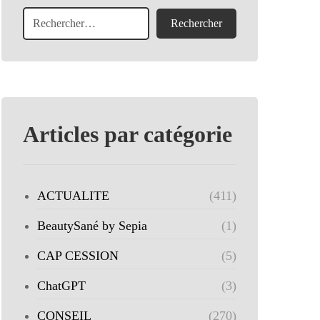
Articles par catégorie
ACTUALITE
(411)
BeautySané by Sepia
(1)
CAP CESSION
(5)
ChatGPT
(3)
CONSEIL
(270)