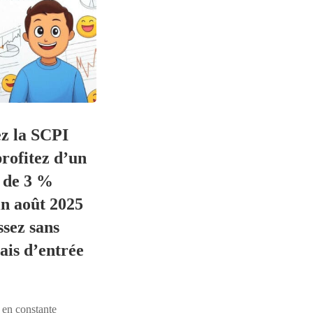
z la SCPI
rofitez d’un
 de 3 %
in août 2025
ssez sans
ais d’entrée
en constante