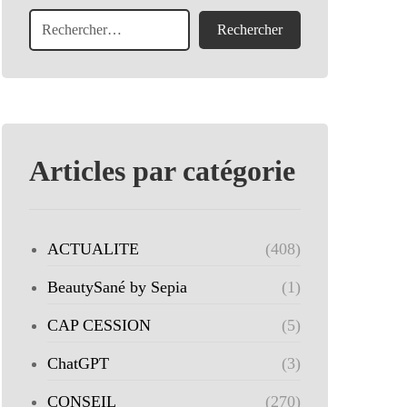
Articles par catégorie
ACTUALITE
(408)
BeautySané by Sepia
(1)
CAP CESSION
(5)
ChatGPT
(3)
CONSEIL
(270)