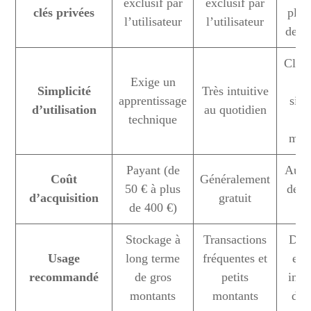
exclusif par
exclusif par
clés privées
plat
l’utilisateur
l’utilisateur
de c
Clé 
Exige un
Simplicité
Très intuitive
apprentissage
simp
d’utilisation
au quotidien
technique
max
Payant (de
Aucu
Coût
Généralement
50 € à plus
de c
d’acquisition
gratuit
de 400 €)
di
Stockage à
Transactions
Déb
Usage
long terme
fréquentes et
et 
recommandé
de gros
petits
imm
montants
montants
de 