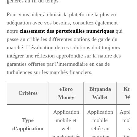
générés au fil du temps.
Pour vous aider à choisir la plateforme la plus en
adéquation avec vos besoins, consultez également
notre
classement des portefeuilles numériques
qui
passe au crible les différentes options de garde du
marché. L’évaluation de ces solutions doit toujours
intégrer une réflexion approfondie sur la nature des
garanties offertes par l’intermédiaire en cas de
turbulences sur les marchés financiers.
eToro
Bitpanda
Krak
Critères
Money
Wallet
Wall
Application
Application
Applica
Type
mobile et
mobile
mobile
d’application
web
reliée au
we
synchronisée
courtier
intég