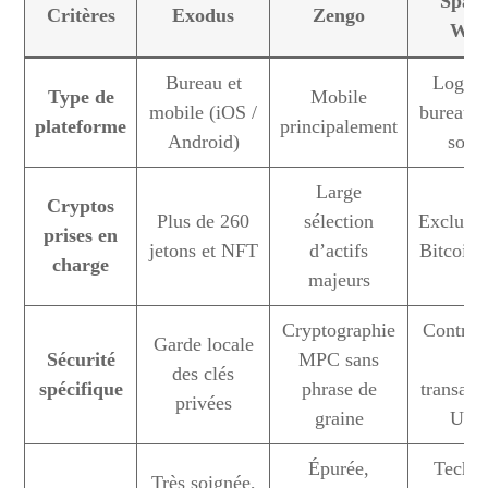
Spar
Critères
Exodus
Zengo
Wall
Bureau et
Logici
Type de
Mobile
mobile (iOS /
bureau 
plateforme
principalement
Android)
sour
Large
Cryptos
Plus de 260
sélection
Exclusi
prises en
jetons et NFT
d’actifs
Bitcoin
charge
majeurs
Cryptographie
Contrôle
Garde locale
Sécurité
MPC sans
de
des clés
spécifique
phrase de
transact
privées
graine
UT
Épurée,
Techni
Très soignée,