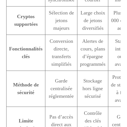
Sélection de
Large choix
Plus d
Cryptos
jetons
de jetons
000 cry
supportées
majeurs
diversifiés
actif
Conversion
Alertes de
Staki
Fonctionnalités
directe,
cours, plans
intégr
clés
transferts
d’épargne
outil
simplifiés
programmés
avanc
Protoc
Garde
Stockage
Méthode de
de stoc
centralisée
hors ligne
sécurité
à fro
réglementée
sécurisé
avanc
Contrôle
Pas d’accès
Gard
Limite
des clés
direct aux
central