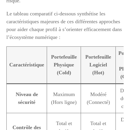
risque.
Le tableau comparatif ci-dessous synthétise les
caractéristiques majeures de ces différentes approches
pour aider chaque profil à s’orienter efficacement dans
l’écosystème numérique :
Porte
Portefeuille
Portefeuille
Caractéristique
Physique
Logiciel
Plat
(Cold)
(Hot)
(Cu
Dép
Niveau de
Maximum
Modéré
du t
sécurité
(Hors ligne)
(Connecté)
con
Dél
Total et
Total et
Contrôle des